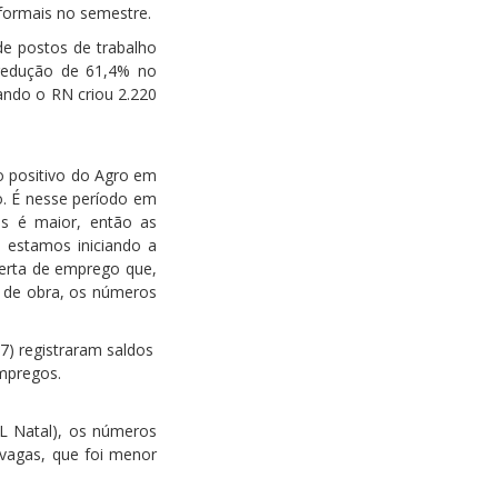
ormais no semestre.
e postos de trabalho
 redução de 61,4% no
ndo o RN criou 2.220
o positivo do Agro em
o. É nesse período em
gos é maior, então as
e estamos iniciando a
ferta de emprego que,
o de obra, os números
87) registraram saldos
empregos.
DL Natal), os números
vagas, que foi menor