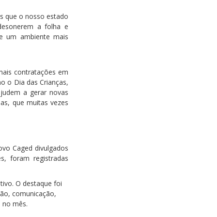
os que o nosso estado
desonerem a folha e
de um ambiente mais
 mais contratações em
o o Dia das Crianças,
 ajudem a gerar novas
ias, que muitas vezes
ovo Caged divulgados
s, foram registradas
tivo. O destaque foi
ção, comunicação,
s no mês.