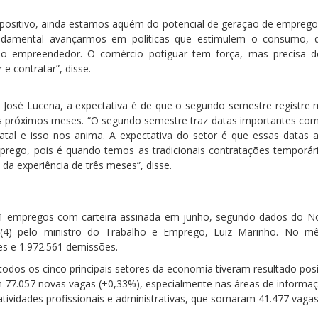
 positivo, ainda estamos aquém do potencial de geração de empreg
undamental avançarmos em políticas que estimulem o consumo, 
no empreendedor. O comércio potiguar tem força, mas precisa 
 e contratar”, disse.
José Lucena, a expectativa é de que o segundo semestre registre
os próximos meses. “O segundo semestre traz datas importantes com
atal e isso nos anima. A expectativa do setor é que essas datas
rego, pois é quando temos as tradicionais contratações temporár
 da experiência de três meses”, disse.
621 empregos com carteira assinada em junho, segundo dados do N
 (4) pelo ministro do Trabalho e Emprego, Luiz Marinho. No mê
es e 1.972.561 demissões.
odos os cinco principais setores da economia tiveram resultado posi
m 77.057 novas vagas (+0,33%), especialmente nas áreas de informa
, atividades profissionais e administrativas, que somaram 41.477 vaga