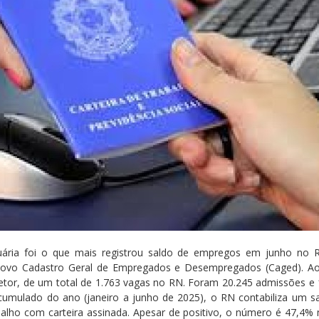
ária foi o que mais registrou saldo de empregos em junho no 
ovo Cadastro Geral de Empregados e Desempregados (Caged). Ao 
etor, de um total de 1.763 vagas no RN. Foram 20.245 admissões e
umulado do ano (janeiro a junho de 2025), o RN contabiliza um sa
alho com carteira assinada. Apesar de positivo, o número é 47,4