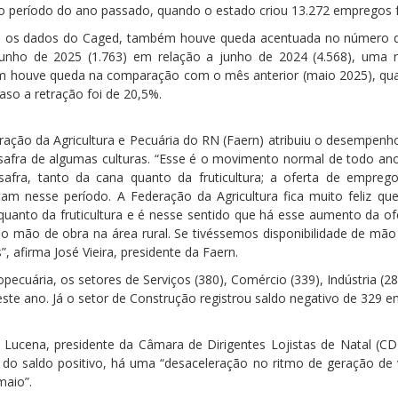
período do ano passado, quando o estado criou 13.272 empregos f
 os dados do Caged, também houve queda acentuada no número d
unho de 2025 (1.763) em relação a junho de 2024 (4.568), uma
 houve queda na comparação com o mês anterior (maio 2025), qua
aso a retração foi de 20,5%.
ração da Agricultura e Pecuária do RN (Faern) atribuiu o desempenh
safra de algumas culturas. “Esse é o movimento normal de todo an
 safra, tanto da cana quanto da fruticultura; a oferta de empre
m nesse período. A Federação da Agricultura fica muito feliz qu
 quanto da fruticultura e é nesse sentido que há esse aumento da o
ando mão de obra na área rural. Se tivéssemos disponibilidade de mã
, afirma José Vieira, presidente da Faern.
pecuária, os setores de Serviços (380), Comércio (339), Indústria (2
ste ano. Já o setor de Construção registrou saldo negativo de 329 
 Lucena, presidente da Câmara de Dirigentes Lojistas de Natal (C
do saldo positivo, há uma “desaceleração no ritmo de geração de 
maio”.