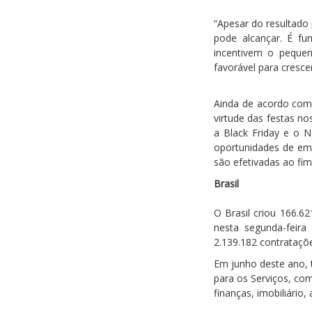
“Apesar do resultado
pode alcançar. É f
incentivem o peque
favorável para crescer
Ainda de acordo com 
virtude das festas n
a Black Friday e o N
oportunidades de emp
são efetivadas ao fim
Brasil
O Brasil criou 166.
nesta segunda-feira
2.139.182 contrataçõ
Em junho deste ano, t
para os Serviços, co
finanças, imobiliário