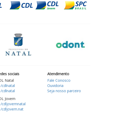
des sociais
Atendimento
DL Natal
Fale Conosco
/cdlnatal
Ouvidoria
/cdlnatal
Seja nosso parceiro
DL Jovem
/cdljovemnatal
/cdljovem.nat